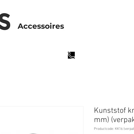
Accessoires
www.beks-systems.com
+31 (0)
85 064 5892
Kunststof kr
mm) (verpak
Productcode: KK16 (verpak