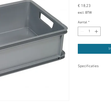
Prijs
€ 18,23
excl. BTW
Aantal
*
I
Specificaties
KK16 Kunststof krat Un