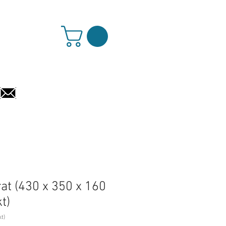
info@beks-systems.com
at (430 x 350 x 160
t)
t)