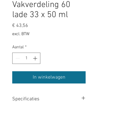
Vakverdeling 60
lade 33 x 50 ml
Prijs
€ 43,56
excl. BTW
Aantal
*
In winkelwagen
Specificaties
Vakverdeling kunststof grijs, 90 mm
hoog, voor een lade 60. Biedt ruimte voor
33 flesjes van 50 ml.
Contact BEKS Systems